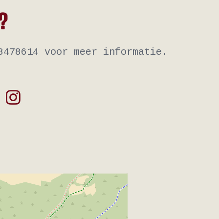
?
8478614 voor meer informatie.
fab
fab
fa-
fa-
facebook-
instagram
square