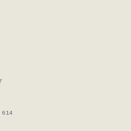
7
 614