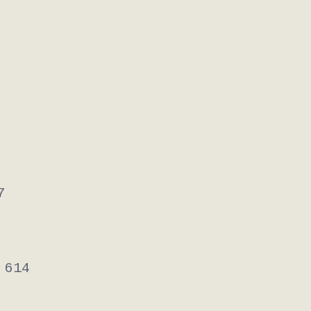
7
 614